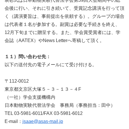
表彰式は日本動物実験代替法学会第39回大会期間中の総
会後に行い、それに引き続いて、受賞記念講演を行って頂
く（講演要旨は、事前提出を依頼する）。グループの場合
は代表者１名が参加する。副賞は必要な手続きを終え、
12月下旬までに贈呈する。また、学会賞受賞者には、学
会誌（AATEX）やNews Letterへ寄稿して頂く。
１１）問い合わせ先：
以下の送付先の電子メールにて受け付ける。
〒112-0012
東京都文京区大塚５－３－１３－４F
（一社）学会支援機構内
日本動物実験代替法学会 事務局（事務担当：田中）
TEL 03-5981-6011/FAX 03-5981-6012
E-mail：
jsaae@asas-mail.jp